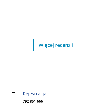
Najlepszą recenzją naszej pracy są opinie
zadowolonych pacjentów
Więcej recenzji
Rejestracja

792 851 666