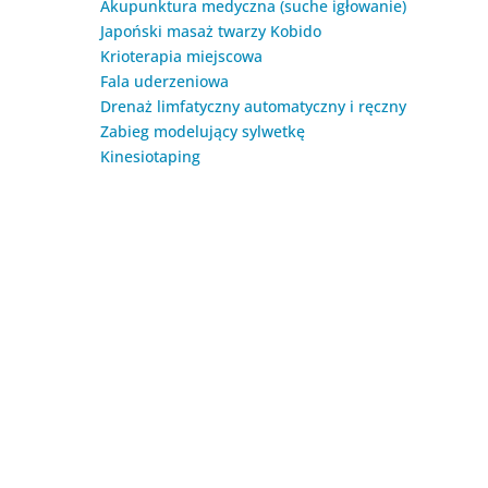
Akupunktura medyczna (suche igłowanie)
Japoński masaż twarzy Kobido
Krioterapia miejscowa
Fala uderzeniowa
Drenaż limfatyczny automatyczny i ręczny
Zabieg modelujący sylwetkę
Kinesiotaping
© Feniks – Fizjoterapia i masaż w Radomiu.
Oferujemy masaże lecznicze, terapię manualną,
terapię uroginekologiczną, masaż Kobido,
akupunkturę (suche igłowanie), krioterapię
miejscową, drenaż limfatyczny, kinesiotaping oraz
zabiegi modelujące sylwetkę. Skuteczna pomoc w