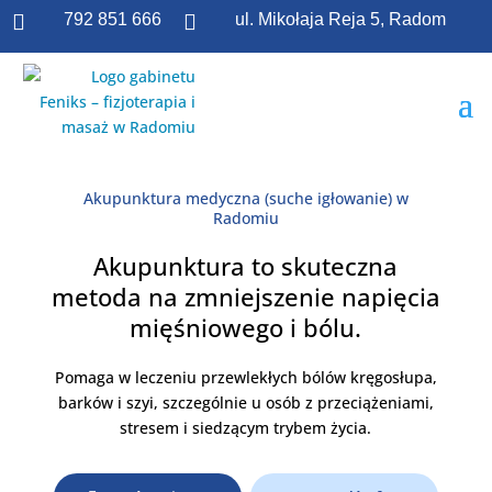

792 851 666

ul. Mikołaja Reja 5, Radom
Akupunktura medyczna (suche igłowanie) w
Radomiu
Akupunktura to skuteczna
metoda na zmniejszenie napięcia
mięśniowego i bólu.
Pomaga w leczeniu przewlekłych bólów kręgosłupa,
barków i szyi, szczególnie u osób z przeciążeniami,
stresem i siedzącym trybem życia.