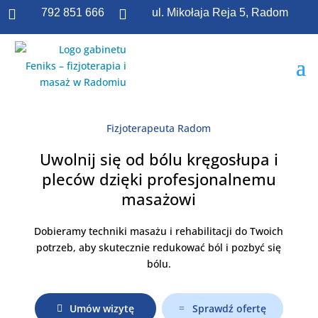

792 851 666

ul. Mikołaja Reja 5, Radom
Fizjoterapeuta Radom
Uwolnij się od bólu kręgosłupa i
pleców dzięki profesjonalnemu
masażowi
Dobieramy techniki masażu i rehabilitacji do Twoich
potrzeb, aby skutecznie redukować ból i pozbyć się
bólu.
Umów wizytę
Sprawdź ofertę